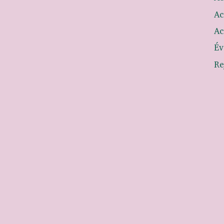
Ac
Ac
Év
Re