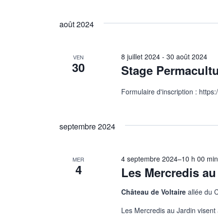
de
Sélectionnez
par
une
vues
mot-
août 2024
date.
clé.
Évènements
8 juillet 2024
-
30 août 2024
VEN
30
Stage Permacultu
Formulaire d'inscription : htt
septembre 2024
4 septembre 2024–10 h 00 mi
MER
4
Les Mercredis au
Château de Voltaire
allée du 
Les Mercredis au Jardin visent 