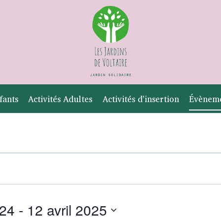
fants
Activités Adultes
Activités d’insertion
Évènem
024
 - 
12 avril 2025