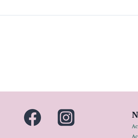
N
Ac
Ac