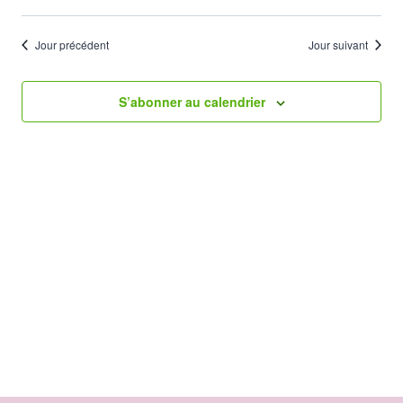
vues
2024
Évène
Jour précédent
Jour suivant
S’abonner au calendrier