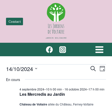
Aller
au
contenu
Contact
Évènements
Recher
Nav
14/10/2024
Recherche
Jour
Sélectionnez
de
et
for
En cours
une
vue
naviga
date.
4 septembre 2024–10 h 00 min
-
16 octobre 2024–17 h 00 min
14
Les Mercredis au Jardin
Év
de
octobre
Château de Voltaire
allée du Château, Ferney-Voltaire