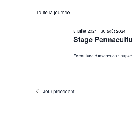
de
Sélectionnez
août
par
une
vues
Toute la journée
mot-
date.
2024
clé.
Évènements
8 juillet 2024
-
30 août 2024
Stage Permacultu
Formulaire d'inscription : htt
Jour précédent