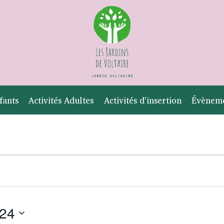
fants
Activités Adultes
Activités d’insertion
Évènem
024