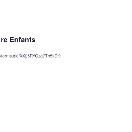
re Enfants
ps://forms.gle/XX25RYQzg7Tn5kDi9