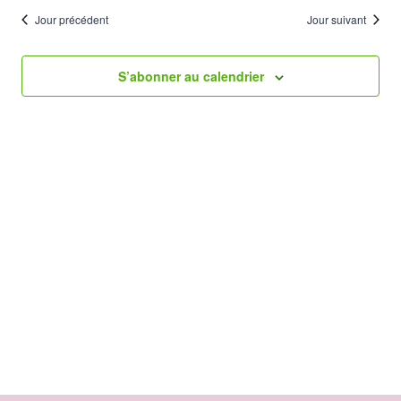
vues
2024
Jour précédent
Jour suivant
Évène
S’abonner au calendrier