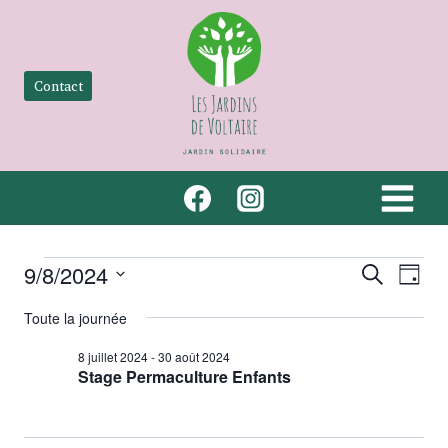
Aller
au
contenu
Contact
Évènements
Recher
Nav
9/8/2024
Recherche
Jour
Sélectionnez
de
et
for
Toute la journée
une
vue
naviga
date.
8 juillet 2024
-
30 août 2024
9
Stage Permaculture Enfants
Év
de
août