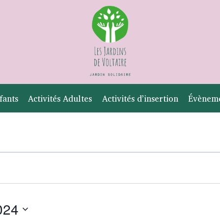
fants
Activités Adultes
Activités d’insertion
Évènem
2024