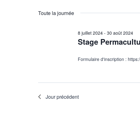
de
Sélectionnez
juillet
par
une
vues
Toute la journée
mot-
date.
2024
clé.
Évènements
8 juillet 2024
-
30 août 2024
Stage Permacultu
Formulaire d'inscription : htt
Jour précédent