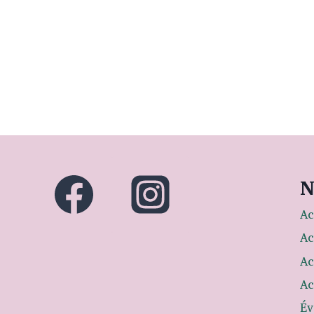
N
Ac
Ac
Ac
Ac
Év