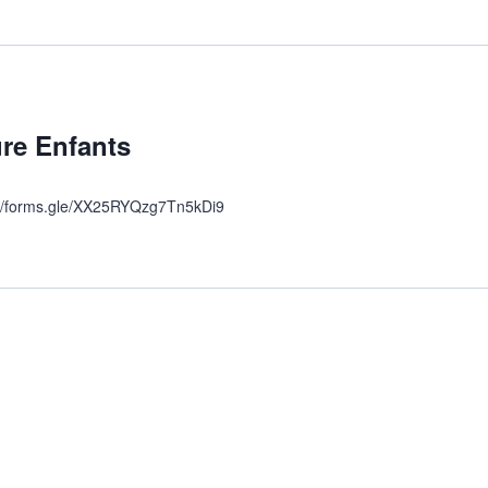
re Enfants
ps://forms.gle/XX25RYQzg7Tn5kDi9