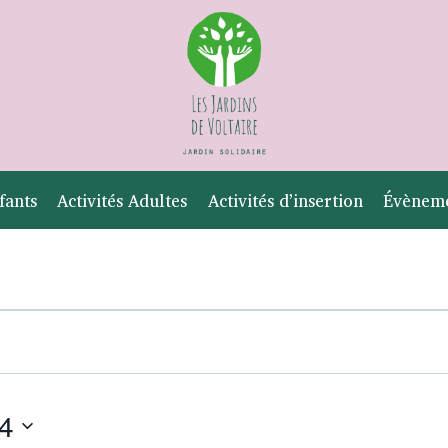
fants
Activités Adultes
Activités d’insertion
Évènem
4