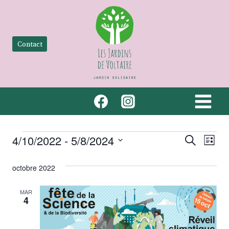
Aller
au
contenu
Contact
Évènements
Recher
Nav
4/10/2022
 - 
5/8/2024
Recherche
Liste
Sélectionnez
de
et
une
octobre 2022
vue
naviga
date.
Év
MAR
4
de