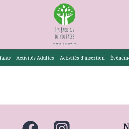
fants
Activités Adultes
Activités d’insertion
Évènem
N